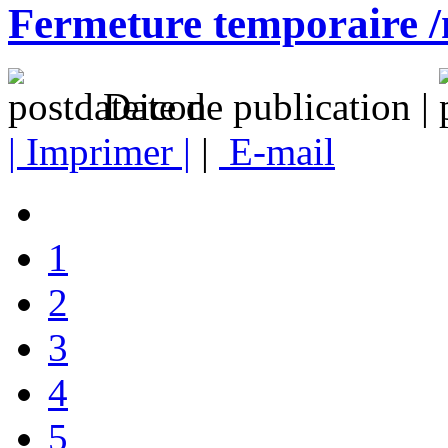
Fermeture temporaire /
Date de publication |
| Imprimer |
|
E-mail
1
2
3
4
5