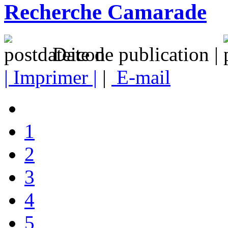
Recherche Camarade
Date de publication |
| Imprimer |
|
E-mail
1
2
3
4
5