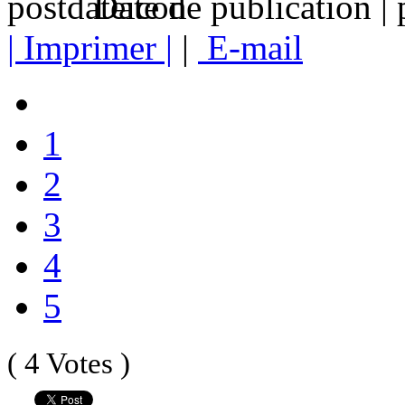
Date de publication |
| Imprimer |
|
E-mail
1
2
3
4
5
( 4 Votes )