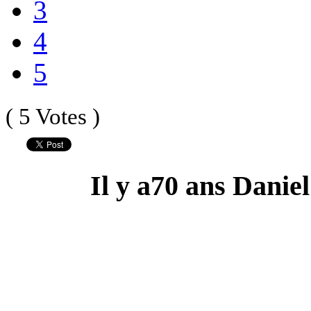
3
4
5
( 5 Votes )
Il y a70 ans Danie