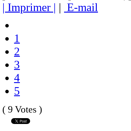
| Imprimer |
|
E-mail
1
2
3
4
5
( 9 Votes )