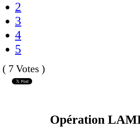
2
3
4
5
( 7 Votes )
Opération LAM