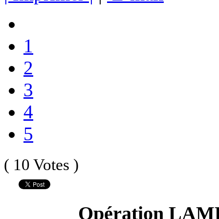
1
2
3
4
5
( 10 Votes )
Opération LAM