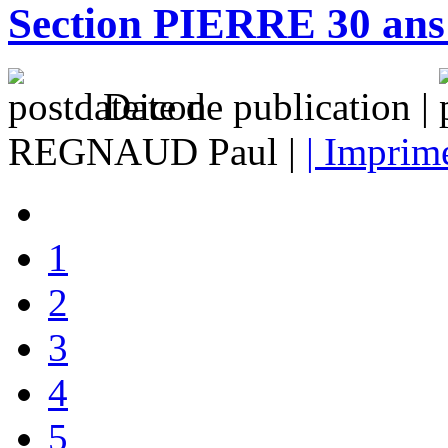
Section PIERRE 30 ans
Date de publication |
REGNAUD Paul |
| Imprime
1
2
3
4
5