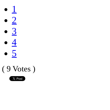
1
2
3
4
5
( 9 Votes )