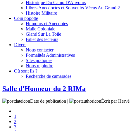
Historique Du Camp D'Auvours
Libres Anecdoctes et Souvenirs Vécus Au Grand 2
Histoire Militaire
Coin popotte
Humours et Anecdotes
Malle Coloniale
Glané Sur La Toile
Billet des lecteurs
Divers
Nous contacter
Formalités Administratives
Sites pratiques
Nous rejoindre
Où sont Ils ?
Recherche de camarades
Salle d'Honneur du 2 RIMa
Date de publication |
Écrit par Her
1
2
3