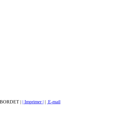
vé BORDET |
| Imprimer |
|
E-mail