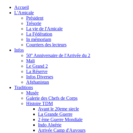
Accueil
L'Amicale
Président
Trésorie
La vie de l'Amicale
La Fédération
In mémoriam
Courriers des lecteurs
Infos
50° Anniversaire de l'Arrivée du 2
Mali
Le Grand 2
La Réserve
Infos Diverses
Afghanistan
Traditions
Musée
Galerie des Chefs de Corps
Histoire TDM
Avant le 20eme siecle
La Grande Guerre
2 ème Guerre Mondiale
Indo Algérie
Arrivée Camp d'Auvours