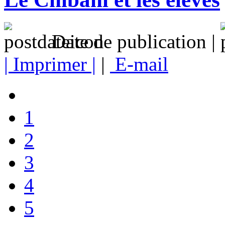
Date de publication |
| Imprimer |
|
E-mail
1
2
3
4
5