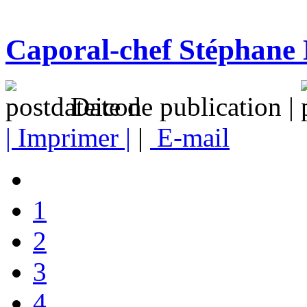
Caporal-chef Stéphane 
Date de publication |
| Imprimer |
|
E-mail
1
2
3
4