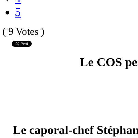
5
( 9 Votes )
Le COS per
Le caporal-chef
Stéphan