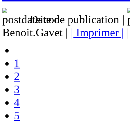
Date de publication |
Benoit.Gavet |
| Imprimer |
1
2
3
4
5