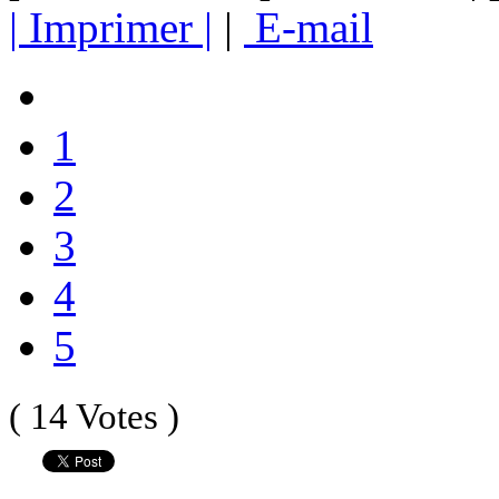
| Imprimer |
|
E-mail
1
2
3
4
5
( 14 Votes )