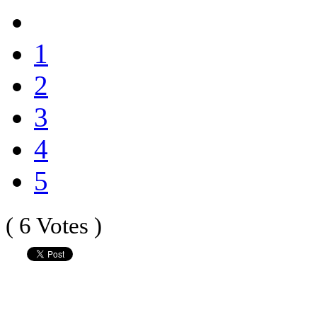
1
2
3
4
5
( 6 Votes )