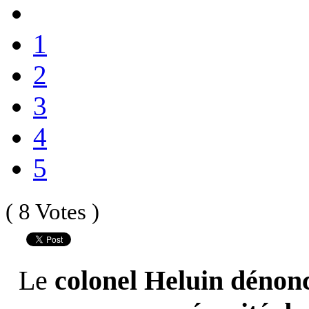
1
2
3
4
5
( 8 Votes )
Le
colonel Heluin dénonce