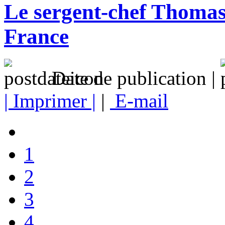
Le sergent-chef Thoma
France
Date de publication |
| Imprimer |
|
E-mail
1
2
3
4