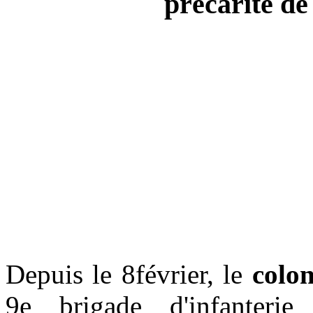
précarité de
Depuis le 8février, le
colo
9e brigade d'infanteri