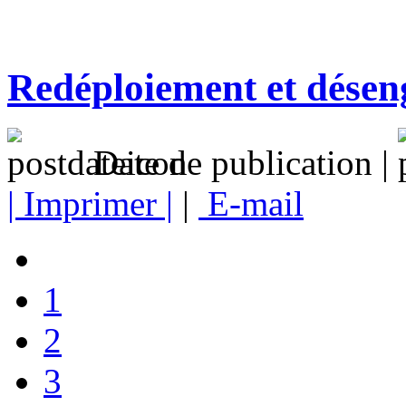
Redéploiement et dése
Date de publication |
| Imprimer |
|
E-mail
1
2
3