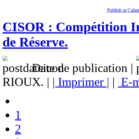
Publish at Cala
CISOR : Compétition In
de Réserve.
Date de publication |
RIOUX. |
| Imprimer |
|
E-m
1
2