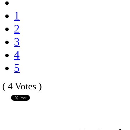
1
2
3
4
5
( 4 Votes )