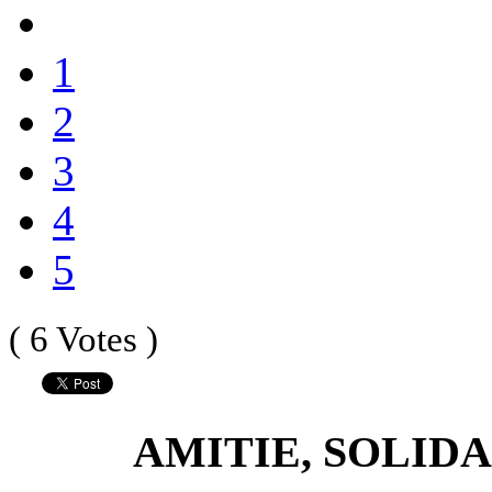
1
2
3
4
5
( 6 Votes )
AMITIE, SOLIDA