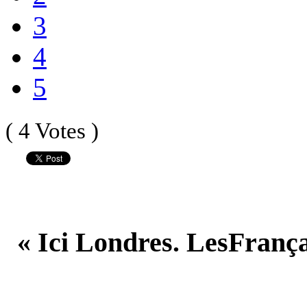
3
4
5
( 4 Votes )
« Ici Londres. LesFrança