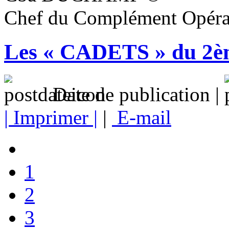
Chef du Complément Opéra
Les « CADETS » du 2èm
Date de publication |
| Imprimer |
|
E-mail
1
2
3