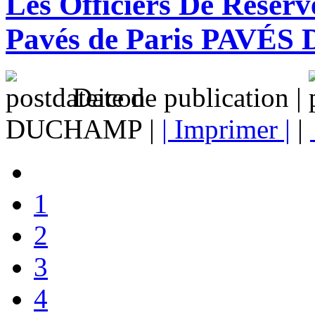
Les Officiers De Réser
Pavés de Paris PAVÉS
Date de publication |
DUCHAMP |
| Imprimer |
|
1
2
3
4