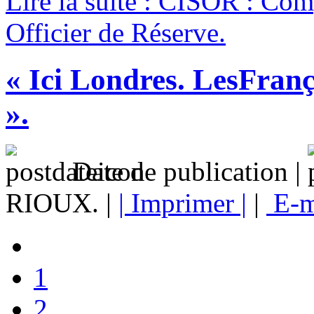
Lire la suite : CISOR : Com
Officier de Réserve.
« Ici Londres. LesFran
».
Date de publication |
RIOUX. |
| Imprimer |
|
E-m
1
2