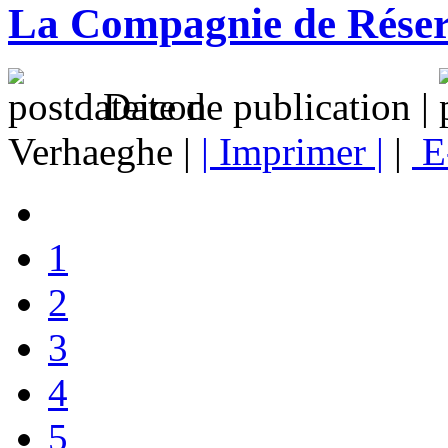
La Compagnie de Réserv
Date de publication |
Verhaeghe |
| Imprimer |
|
E
1
2
3
4
5