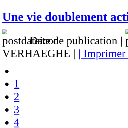
Une vie doublement acti
Date de publication |
VERHAEGHE |
| Imprimer 
1
2
3
4