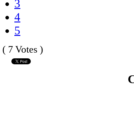
3
4
5
( 7 Votes )