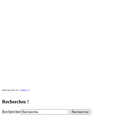
ozio gallery by
joomla.it
Recherchez !
Rechercher