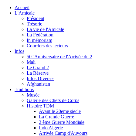
Accueil
L'Amicale
Président
Trésorie
La vie de l'Amicale
La Fédération
In mémoriam
Courriers des lecteurs
Infos
50° Anniversaire de l'Arrivée du 2
Mali
Le Grand 2
La Réserve
Infos Diverses
Afghanistan
Traditions
Musée
Galerie des Chefs de Corps
Histoire TDM
Avant le 20eme siecle
La Grande Guerre
2 ème Guerre Mondiale
Indo Algérie
Arrivée Camp d'Auvours