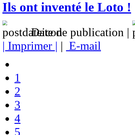
Ils ont inventé le Loto !
Date de publication |
| Imprimer |
|
E-mail
1
2
3
4
5