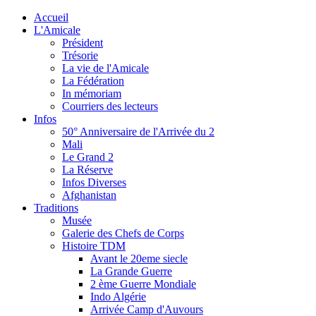
Accueil
L'Amicale
Président
Trésorie
La vie de l'Amicale
La Fédération
In mémoriam
Courriers des lecteurs
Infos
50° Anniversaire de l'Arrivée du 2
Mali
Le Grand 2
La Réserve
Infos Diverses
Afghanistan
Traditions
Musée
Galerie des Chefs de Corps
Histoire TDM
Avant le 20eme siecle
La Grande Guerre
2 ème Guerre Mondiale
Indo Algérie
Arrivée Camp d'Auvours