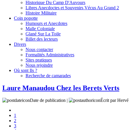
Historique Du Camp D'Auvours
Libres Anecdoctes et Souvenirs Vécus Au Grand 2
Histoire Militaire
Coin popotte
Humours et Anecdotes
Malle Coloniale
Glané Sur La Toile
Billet des lecteurs
Divers
Nous contacter
Formalités Administratives
Sites pratiques
Nous rejoindre
Où sont Ils ?
Recherche de camarades
Laure Manaudou Chez les Berets Verts
Date de publication |
Écrit par Her
1
2
3