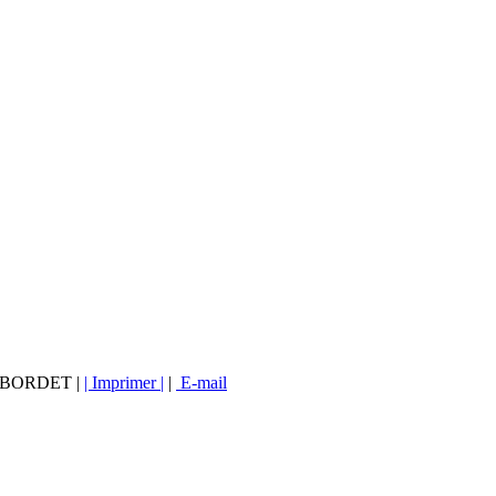
vé BORDET |
| Imprimer |
|
E-mail