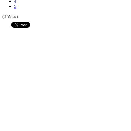
4
5
( 2 Votes )