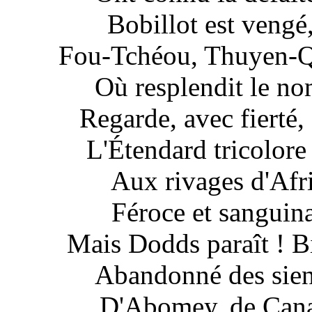
Bobillot est vengé,
Fou-Tchéou, Thuyen-Qu
Où resplendit le nom
Regarde, avec fierté,
L'Étendard tricolore 
Aux rivages d'Afr
Féroce et sanguina
Mais Dodds paraît ! B
Abandonné des sien
D'Abomey, de Cana