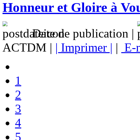
Honneur et Gloire à Vo
Date de publication |
ACTDM |
| Imprimer |
|
E-m
1
2
3
4
5