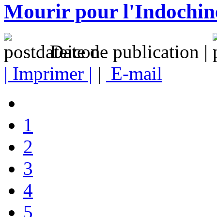
Mourir pour l'Indochin
Date de publication |
| Imprimer |
|
E-mail
1
2
3
4
5